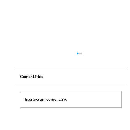
Comentários
Escreva um comentário
Nissin: três décadas de parceria com a
Dipam Gaúcha