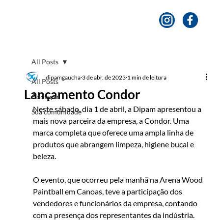
All Posts
dipamgaucha
3 de abr. de 2023
1 min de leitura
All Posts
Lançamento Condor
Começar
Neste sábado, dia 1 de abril, a Dipam apresentou a 
Sua comunidade
mais nova parceira da empresa, a Condor. Uma 
marca completa que oferece uma ampla linha de 
produtos que abrangem limpeza, higiene bucal e 
beleza. 
O evento, que ocorreu pela manhã na Arena Wood 
Paintball em Canoas, teve a participação dos 
vendedores e funcionários da empresa, contando 
com a presença dos representantes da indústria. 